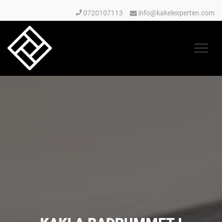
0720107113
info@kakelexperten.com