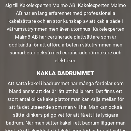
sig till Kakelexperten Malmö AB. Kakelexperten Malmö
AB har en lång erfarenhet med professionella
kakelsättare och en stor kunskap av att kakla både i
våtrumsutrymmen men även utomhus. Kakelexperten
Malmö AB har certifierade plattsättare som är
godkända för att utföra arbeten i våtutrymmen men
samarbetar också med certifierade rörmokare och
elektriker.
KAKLA BADRUMMET
Att sätta kakel i badrummet har många fördelar som
bland annat att det är lätt att hålla rent. Det finns ett
stort antal olika kakelplattor man kan välja mellan för
att få det utseende som man vill ha. Man kan också
sätta klinkers på golvet för att få ett lite lyxigare
badrum. När man sätter kakel i ett badrum lägger man
först på ett skyddade tätskikt som förhindrar att vatten