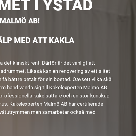
ET I YSTAD
 MALMÖ AB!
ÄLP MED ATT KAKLA
det kliniskt rent. Därför är det vanligt att
 badrummet. Likaså kan en renovering av ett slitet
å bättre betalt för sin bostad. Oavsett vilka skäl
rm hand vända sig till Kakelexperten Malmö AB.
rofessionella kakelsättare och en stor kunskap
us. Kakelexperten Malmö AB har certifierade
n i våtutrymmen men samarbetar också med