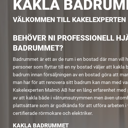
KAKLA BADRUMM
VÄLKOMMEN TILL KAKELEXPERTEN
BEHÖVER NI PROFESSIONELL HJ
BADRUMMET?
Badrummet är ett av de rum i en bostad där man vill ha 
personer som flyttar till en ny bostad väljer att kakla
badrum innan försäljningen av en bostad göra att man f
man har för att renovera sitt badrum kan man med va
Kakelexperten Malmö AB har en lång erfarenhet med p
av att kakla både i våtrumsutrymmen men även utomh
plattsättare som är godkända för att utföra arbete
certifierade rörmokare och elektriker.
KAKLA BADRUMMET