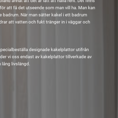
nd annat att det är lätt att hålla rent. Det finns
n för att få det utseende som man vill ha. Man kan
gare badrum. När man sätter kakel i ett badrum
ar att vatten och fukt tränger in i väggar och
specialbeställa designade kakelplattor utifrån
r vi oss endast av kakelplattor tillverkade av
 lång livslängd.