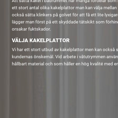
Att sätta kakel i badrummet har många fördelar som bla
ett stort antal olika kakelplattor man kan välja mella
också sätta klinkers på golvet för att få ett lite lyxi
lägger man först på ett skyddade tätskikt som förhindr
orsakar fuktskador.
VÄLJA KAKELPLATTOR
Vi har ett stort utbud av kakelplattor men kan också 
kundernas önskemål. Vid arbete i våtutrymmen använde
hållbart material och som håller en hög kvalité med en